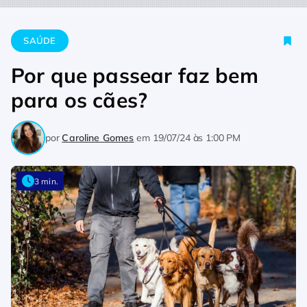
Home
Saúde
Por que passear faz bem para os cães?
SAÚDE
Por que passear faz bem
para os cães?
por
Caroline Gomes
em
19/07/24 às 1:00 PM
3 min.