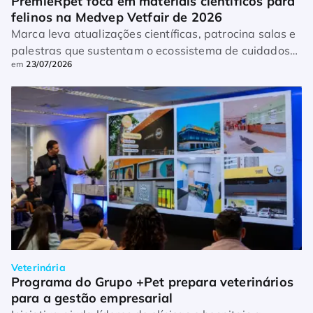
PremieRpet foca em materiais científicos para 
felinos na Medvep Vetfair de 2026
Marca leva atualizações científicas, patrocina salas e
palestras que sustentam o ecossistema de cuidados
em
23/07/2026
felinos
Veterinária
Programa do Grupo +Pet prepara veterinários 
para a gestão empresarial