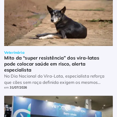
Veterinária
Mito da “super resistência” dos vira-latas 
pode colocar saúde em risco, alerta 
especialista
No Dia Nacional do Vira-Lata, especialista reforça
que cães sem raça definida exigem os mesmos
em
31/07/2026
cuidados preventivos que qualquer outro pet.