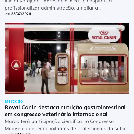
Iniciativa ajuda líderes de clínicas e hospitais a
profissionalizar administração, ampliar a
em
23/07/2026
rentabilidade e acelerar projetos de expansão
Mercado
Royal Canin destaca nutrição gastrointestinal 
em congresso veterinário internacional
Marca terá participação científica no Congresso
Medvep, que reúne milhares de profissionais do setor.