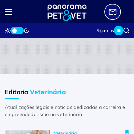
Siga-nos
Editoria
Veterinária
Home
Editorias
Veterinária
Veterinária
Atualizações legais e notícias dedicadas a carreira e
Caxias do Sul sedia encontro dedicado à 
empreendedorismo na veterinária
saúde e ao bem-estar dos felinos
Veterinária