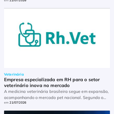
em
22/07/2026
Veterinária
Empresa especializada em RH para o setor 
veterinário inova no mercado
A medicina veterinária brasileira segue em expansão,
acompanhando o mercado pet nacional. Segundo o
em
21/07/2026
Conselho Federal de Medicina Veterinária (CFMV), o
país já superou a marca de 200 mil médicos-