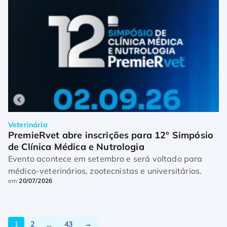
veterinários […]
Veterinária
PremieRvet abre inscrições para 12° Simpósio 
de Clínica Médica e Nutrologia
Evento acontece em setembro e será voltado para
médico-veterinários, zootecnistas e universitários.
em
20/07/2026
1
2
…
43
→