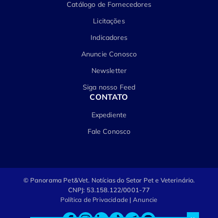
Catálogo de Fornecedores
Licitações
Indicadores
Anuncie Conosco
Newsletter
Siga nosso Feed
CONTATO
Expediente
Fale Conosco
© Panorama Pet&Vet.
Notícias do Setor Pet e Veterinário.
CNPJ: 53.158.122/0001-77
Política de Privacidade
|
Anuncie