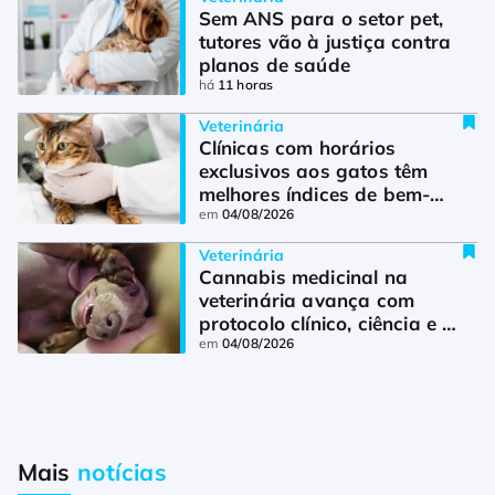
Sem ANS para o setor pet, 
tutores vão à justiça contra 
planos de saúde
há
11 horas
Veterinária
Clínicas com horários 
exclusivos aos gatos têm 
melhores índices de bem-
estar felino
em
04/08/2026
Veterinária
Cannabis medicinal na 
veterinária avança com 
protocolo clínico, ciência e 
regulamentação
em
04/08/2026
Mais
notícias