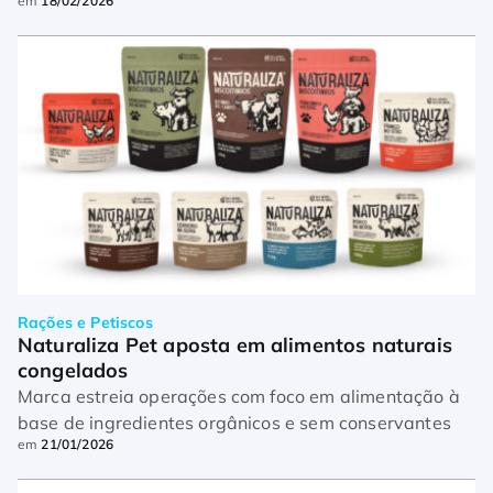
em
18/02/2026
de ativação no varejo pet
Rações e Petiscos
Naturaliza Pet aposta em alimentos naturais 
congelados
Marca estreia operações com foco em alimentação à
base de ingredientes orgânicos e sem conservantes
em
21/01/2026