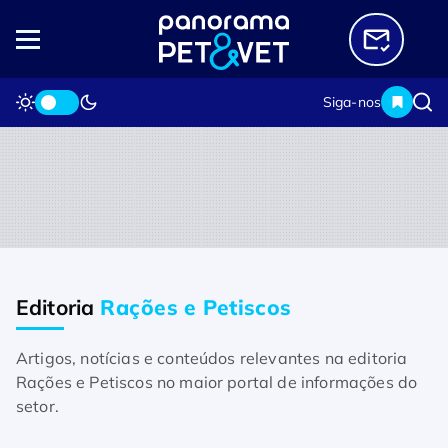
Siga-nos
Editoria
Rações e Petiscos
Home
Editorias
Rações e Petiscos
Artigos, notícias e conteúdos relevantes na editoria
Lançamentos
Rações e Petiscos no maior portal de informações do
Petiscô aumenta cardápio com petisco de 
setor.
peito de frango assado