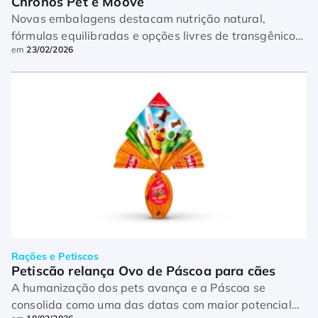
Chronos Pet e Moove
Novas embalagens destacam nutrição natural,
fórmulas equilibradas e opções livres de transgênicos
em
23/02/2026
para cães e gatos
Rações e Petiscos
Petiscão relança Ovo de Páscoa para cães
A humanização dos pets avança e a Páscoa se
consolida como uma das datas com maior potencial