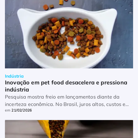
Indústria
Inovação em pet food desacelera e pressiona 
indústria
Pesquisa mostra freio em lançamentos diante da
incerteza econômica. No Brasil, juros altos, custos e
em
21/02/2026
mudança no consumo impactam a indústria pet