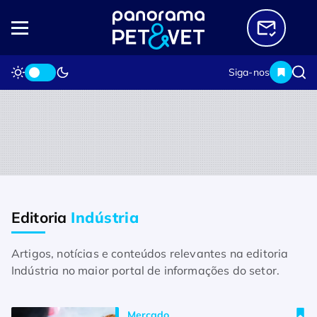
Siga-nos
Editoria
Indústria
Home
Editorias
Indústria
Indústria
Artigos, notícias e conteúdos relevantes na editoria
Comportamento do tutor pet molda 
Indústria no maior portal de informações do setor.
decisões na indústria de cosméticos
Mercado