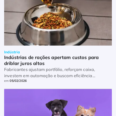
Indústria
Indústrias de rações apertam custos para 
driblar juros altos
Fabricantes ajustam portfólio, reforçam caixa,
investem em automação e buscam eficiência
em
05/02/2026
energética para enfrentar pressão sobre consumo e
margens