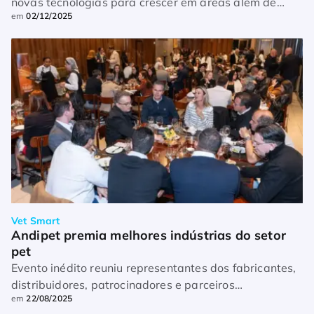
novas tecnologias para crescer em áreas além de
em
02/12/2025
fragrâncias e aromas, com foco no segmento pet
Vet Smart
Andipet premia melhores indústrias do setor 
pet
Evento inédito reuniu representantes dos fabricantes,
distribuidores, patrocinadores e parceiros
em
22/08/2025
institucionais da entidade