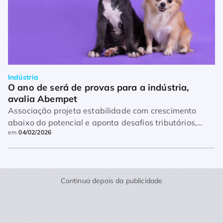
Indústria
O ano de será de provas para a indústria, 
avalia Abempet
Associação projeta estabilidade com crescimento
abaixo do potencial e aponta desafios tributários,
em
04/02/2026
cambiais e de consumo para o setor
Continua depois da publicidade