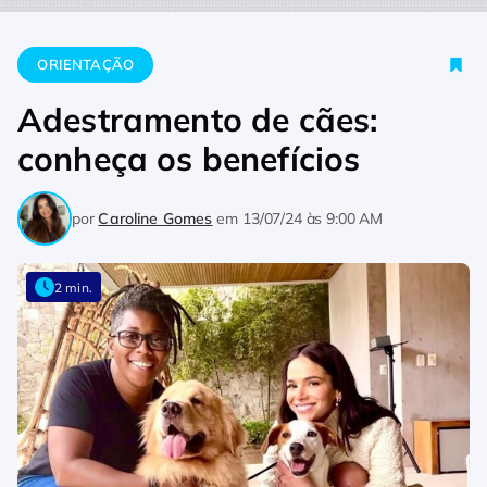
Home
Orientação
Adestramento de cães: conheça os benefíc
ORIENTAÇÃO
Adestramento de cães:
conheça os benefícios
por
Caroline Gomes
em
13/07/24 às 9:00 AM
2 min.