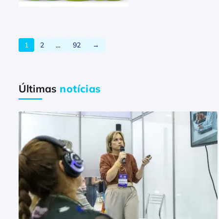
1
2
…
92
→
Últimas
notícias