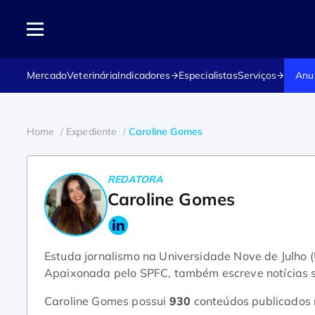
Mercado
Veterinária
Indicadores
Especialistas
Serviços
Anu
Home
Expediente
Caroline Gomes
REDATORA
Caroline Gomes
Estuda jornalismo na Universidade Nove de Julho 
Apaixonada pelo SPFC, também escreve notícias so
Caroline Gomes possui
930
conteúdos publicados 