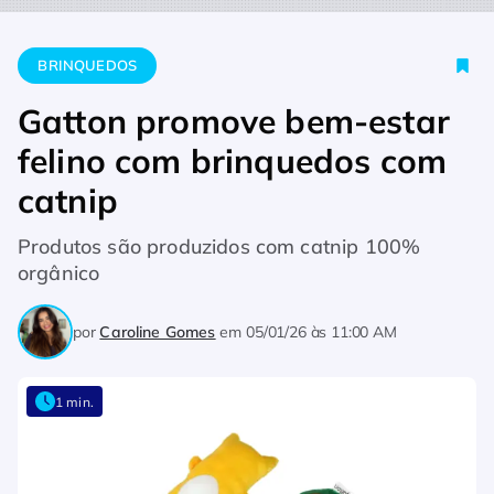
Home
Brinquedos
Gatton promove bem-estar felino com bri
BRINQUEDOS
Gatton promove bem-estar
felino com brinquedos com
catnip
Produtos são produzidos com catnip 100%
orgânico
por
Caroline Gomes
em
05/01/26 às 11:00 AM
1 min.