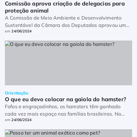
Comissão aprova criação de delegacias para 
proteção animal
A Comissão de Meio Ambiente e Desenvolvimento
Sustentável da Câmara dos Deputados aprovou um
em
24/06/2024
projeto de lei (PL) para a criação e funcionamento de
Delegacias Especializadas em Proteção Animal
(Depa). […]
Orientação
O que eu devo colocar na gaiola do hamster?
Fofos e engraçadinhos, os hamsters têm ganhado
cada vez mais espaço nas famílias brasileiras. No
em
24/06/2024
entanto, para garantir que tenham uma vida saudável
e feliz, é preciso disponibilizar um ambiente […]