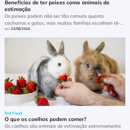
Benefícios de ter peixes como animais de 
estimação
Os peixes podem não ser tão comuns quanto
cachorros e gatos, mas muitas famílias escolhem tê-
em
22/06/2024
los, pois cuidar deles pode ser um hobby relaxante.
Além disso, muitas vezes, um aquário […]
Pet Food
O que os coelhos podem comer?
Os coelhos são animais de estimação extremamente