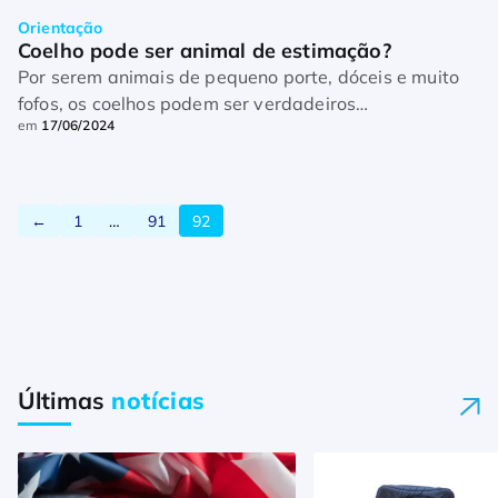
Orientação
Coelho pode ser animal de estimação?
Por serem animais de pequeno porte, dóceis e muito
fofos, os coelhos podem ser verdadeiros
em
17/06/2024
companheiros, assim como cachorros, gatos, pássaros
e outros animais de estimação. No entanto, apesar do
[…]
←
1
…
91
92
Últimas
notícias