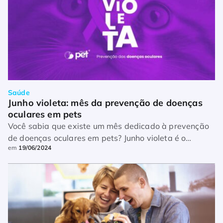
Saúde
Junho violeta: mês da prevenção de doenças 
oculares em pets
Você sabia que existe um mês dedicado à prevenção
de doenças oculares em pets? Junho violeta é o
em
19/06/2024
período de conscientização e prevenção do
ceratocone, doença rara que se caracteriza […]