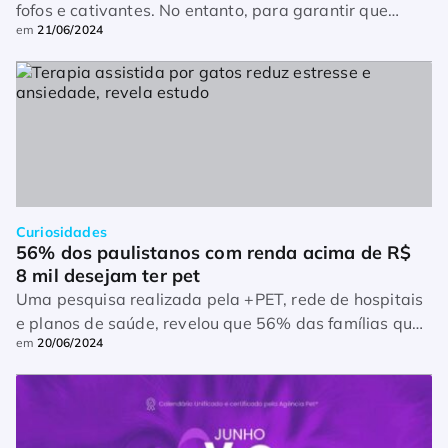
fofos e cativantes. No entanto, para garantir que
em
21/06/2024
esses bichinhos tenham uma vida saudável e feliz, é
fundamental entender suas necessidades alimentares
específicas. […]
Curiosidades
56% dos paulistanos com renda acima de R$ 
8 mil desejam ter pet
Uma pesquisa realizada pela +PET, rede de hospitais
e planos de saúde, revelou que 56% das famílias que
em
20/06/2024
vivem na cidade de São Paulo e têm renda superior a
R$ […]