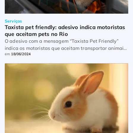
Serviços
Taxista pet friendly: adesivo indica motoristas 
que aceitam pets no Rio
O adesivo com a mensagem “Taxista Pet Friendly”
indica os motoristas que aceitam transportar animais
em
18/06/2024
de estimação junto com seus tutores na cidade do Rio
de Janeiro. Depois dos carros […]