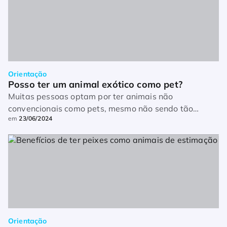
Orientação
Posso ter um animal exótico como pet?
Muitas pessoas optam por ter animais não
convencionais como pets, mesmo não sendo tão
em
23/06/2024
comuns quanto cachorros e gatos. Os bichos exóticos
são admiráveis e únicos, mas exigem cuidados
especiais […]
Orientação