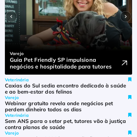
Veterinária
Novo marco regulatório da EaD abre 
Mercado
Varejo
Indústria
Varejo
consulta pública e reacende debate 
Alimentos frescos para cães superam 
Guia Pet Friendly SP impulsiona 
Brasil consolida-se como hub global pet 
Gatos impulsionam pedidos no delivery 
sobre formação veterinária
ração seca em ritmo de expansão
negócios e hospitalidade para tutores
com avanço de multinacionais e PMEs
pet. Veja itens mais comprados
Veterinária
Caxias do Sul sedia encontro dedicado à saúde 
e ao bem-estar dos felinos
Varejo
Webinar gratuito revela onde negócios pet 
perdem dinheiro todos os dias
Veterinária
Sem ANS para o setor pet, tutores vão à justiça 
contra planos de saúde
Varejo