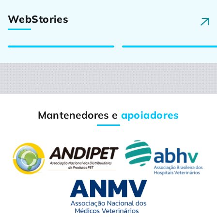
Petlove lança PBM
Pet Desenvolve
Web
Stories
para medicamentos
ganha curadoria do
veterinários
Panorama Pet&Vet
Mantenedores e
apoiadores