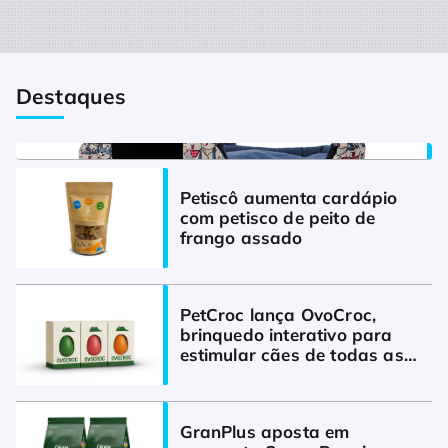
Lançamentos
Destaques
Luppet lança toca 2×1 e aposta em 
produto multifuncional para o varejo pet
Petiscô aumenta cardápio 
com petisco de peito de 
frango assado
PetCroc lança OvoCroc, 
brinquedo interativo para 
estimular cães de todas as 
raças
GranPlus aposta em 