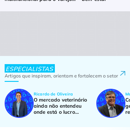
pet
ESPECIALISTAS
Artigos que inspiram, orientam e fortalecem o setor
Ricardo de Oliveira
Ma
O mercado veterinário
C
ainda não entendeu
g
onde está o lucro
r
recorrente
na