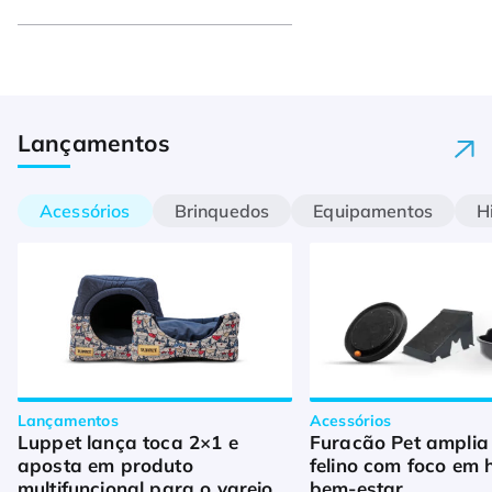
Lançamentos
Acessórios
Brinquedos
Equipamentos
H
Lançamentos
Acessórios
Luppet lança toca 2×1 e 
Furacão Pet amplia p
aposta em produto 
felino com foco em h
multifuncional para o varejo 
bem-estar