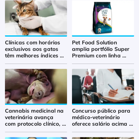
Clínicas com horários 
Pet Food Solution 
exclusivos aos gatos 
amplia portfólio Super 
têm melhores índices 
Premium com linha 
de bem-estar felino
Sênior
Cannabis medicinal na 
Concurso público para 
veterinária avança 
médico-veterinário 
com protocolo clínico, 
oferece salário acima 
ciência e 
de R$ 12 mil
regulamentação