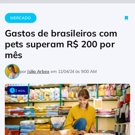
Home
Mercado
Gastos de brasileiros com pets superam R$ 
MERCADO
Gastos de brasileiros com
pets superam R$ 200 por
mês
por
Júlia Arbex
em
11/04/24 às 9:00 AM
2 min.