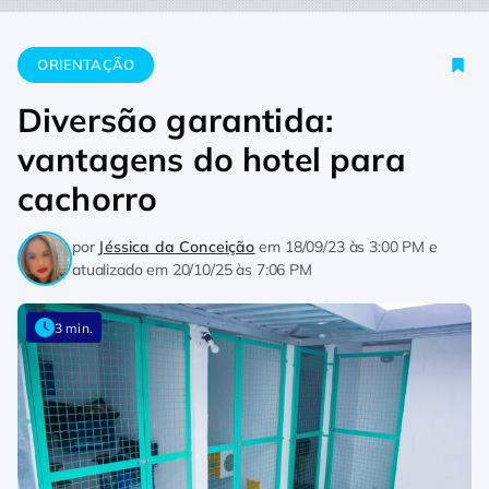
Home
Orientação
Diversão garantida: vantagens do hotel p
ORIENTAÇÃO
Diversão garantida:
vantagens do hotel para
cachorro
por
Jéssica da Conceição
em
18/09/23 às 3:00 PM
e
atualizado em
20/10/25 às 7:06 PM
3 min.