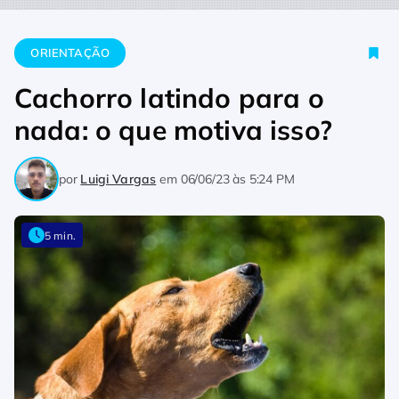
Home
Orientação
Cachorro latindo para o nada: o que motiv
ORIENTAÇÃO
Cachorro latindo para o
nada: o que motiva isso?
por
Luigi Vargas
em
06/06/23 às 5:24 PM
5 min.