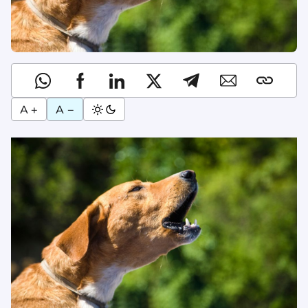
A +
A −