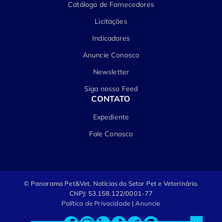
Catálogo de Fornecedores
Licitações
Indicadores
Anuncie Conosco
Newsletter
Siga nosso Feed
CONTATO
Expediente
Fale Conosco
© Panorama Pet&Vet.
Notícias do Setor Pet e Veterinário.
CNPJ: 53.158.122/0001-77
Política de Privacidade
|
Anuncie