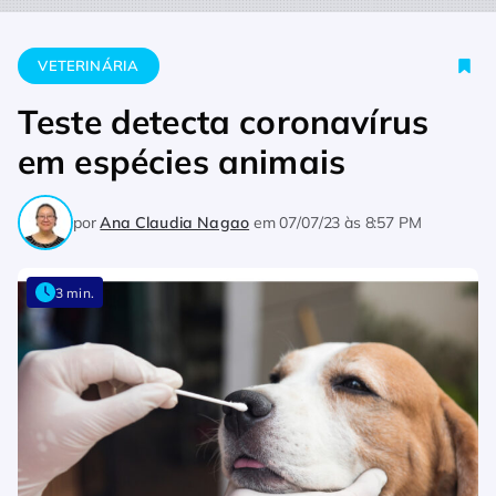
Home
Veterinária
Teste detecta coronavírus em espécies an
VETERINÁRIA
Teste detecta coronavírus
em espécies animais
por
Ana Claudia Nagao
em
07/07/23 às 8:57 PM
3 min.