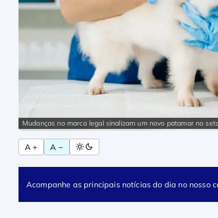
Mudanças no marco legal sinalizam um novo patamar no set
A +
A −
Acompanhe as principais notícias do dia no nosso 