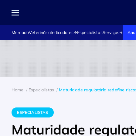
Mercado
Veterinária
Indicadores
Especialistas
Serviços
Anu
Home
Especialistas
Maturidade regulatória redefine riscos
ESPECIALISTAS
Maturidade regulató