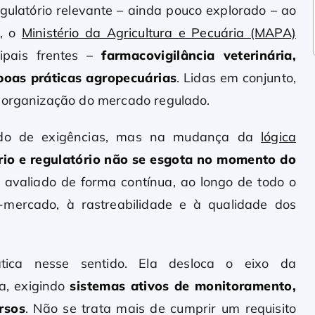
gulatório relevante – ainda pouco explorado – ao
o, o
Ministério da Agricultura e Pecuária (MAPA)
cipais frentes –
farmacovigilância veterinária,
boas práticas agropecuárias
. Lidas em conjunto,
reorganização do mercado regulado.
lado de exigências, mas na mudança da
lógica
ário e regulatório não se esgota no momento do
r avaliado de forma contínua, ao longo de todo o
-mercado, à rastreabilidade e à qualidade dos
ática nesse sentido. Ela desloca o eixo da
a, exigindo
sistemas ativos de monitoramento,
rsos
. Não se trata mais de cumprir um requisito