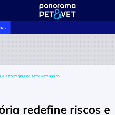
ncie
 e estratégias no setor veterinário
ria redefine riscos e