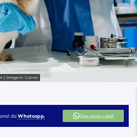
or | Imagem: Canva
canal do
Whatsapp.
Siga nosso canal