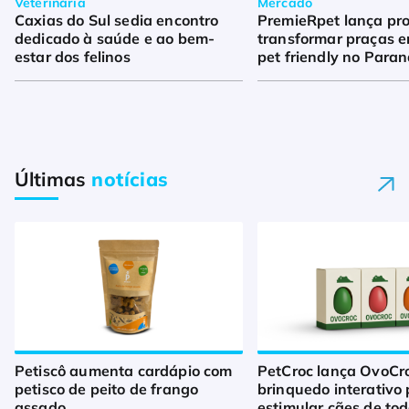
Veterinária
Mercado
Caxias do Sul sedia encontro
PremieRpet lança pro
dedicado à saúde e ao bem-
transformar praças 
estar dos felinos
pet friendly no Para
Últimas
notícias
Petiscô aumenta cardápio com
PetCroc lança OvoCro
petisco de peito de frango
brinquedo interativo
assado
estimular cães de to