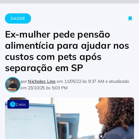
Home
Saúde
Ex-mulher pede pensão alimentícia para ajud
SAÚDE
Ex-mulher pede pensão
alimentícia para ajudar nos
custos com pets após
separação em SP
por
Nicholas Line
em
11/05/22 às 9:37 AM
e atualizado
em
23/10/25 às 5:03 PM
2 min.