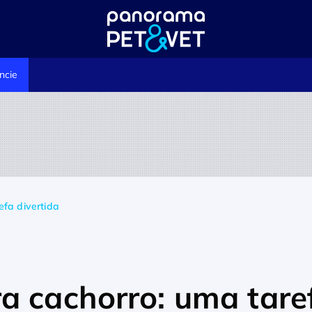
ncie
efa divertida
a cachorro: uma tare