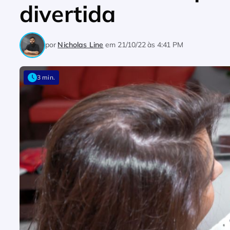
divertida
por
Nicholas Line
em
21/10/22 às 4:41 PM
3 min.