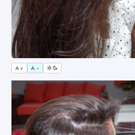
A +
A −