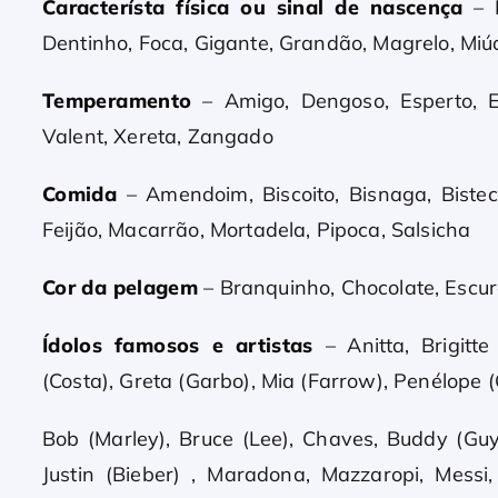
Característa física ou sinal de nascença
– B
Dentinho, Foca, Gigante, Grandão, Magrelo, Miúda
Temperamento
– Amigo, Dengoso, Esperto, Es
Valent, Xereta, Zangado
Comida
– Amendoim, Biscoito, Bisnaga, Bistec
Feijão, Macarrão, Mortadela, Pipoca, Salsicha
Cor da pelagem
– Branquinho, Chocolate, Escur
Ídolos famosos e artistas
– Anitta, Brigitte
(Costa), Greta (Garbo), Mia (Farrow), Penélope (C
Bob (Marley), Bruce (Lee), Chaves, Buddy (Guy),
Justin (Bieber) , Maradona, Mazzaropi, Messi,