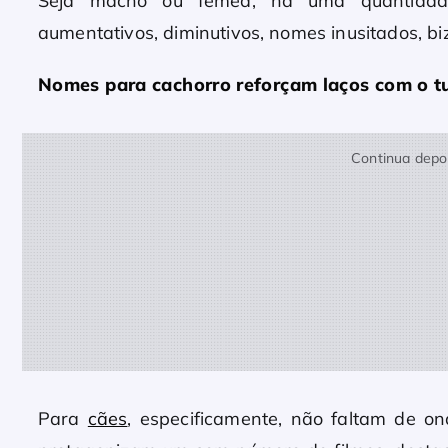
Seja macho ou fêmea, há uma quantidade
aumentativos, diminutivos, nomes inusitados, biz
Nomes para cachorro reforçam laços com o t
Continua depoi
Para
cães
, especificamente, não faltam de on