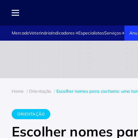
Mercado
Veterinária
Indicadores
Especialistas
Serviços
Anu
Home
Orientação
Escolher nomes para cachorro: uma tar
ORIENTAÇÃO
Escolher nomes par