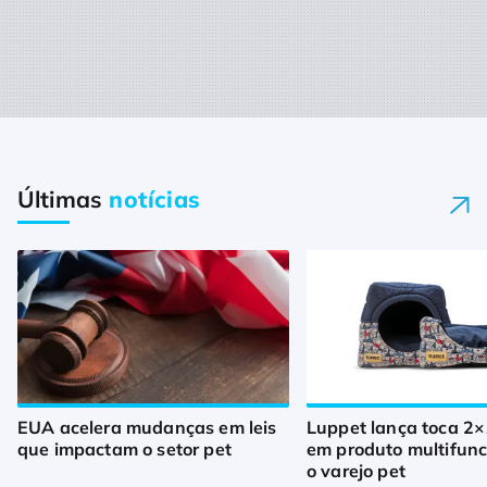
Últimas
notícias
EUA acelera mudanças em leis
Luppet lança toca 2×
que impactam o setor pet
em produto multifunc
o varejo pet