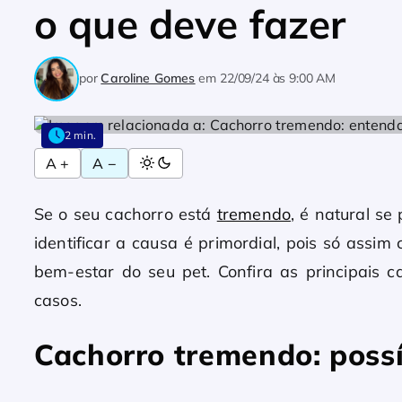
o que deve fazer
por
Caroline Gomes
em
22/09/24 às 9:00 AM
2 min.
A +
A −
Se o seu cachorro está
tremendo
, é natural se
identificar a causa é primordial, pois só assi
bem-estar do seu pet. Confira as principais
casos.
Cachorro tremendo: possí