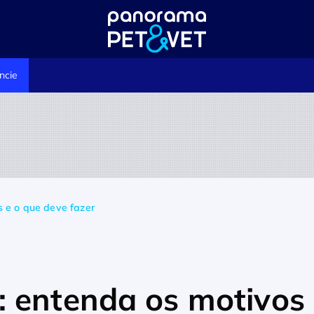
ncie
 e o que deve fazer
 entenda os motivos