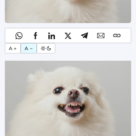
A +
A −