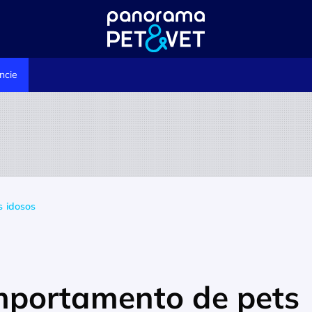
ncie
 idosos
portamento de pets