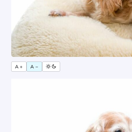
A +
A −