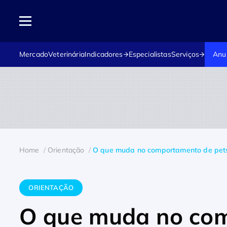
Mercado
Veterinária
Indicadores
Especialistas
Serviços
Anu
Home
Orientação
O que muda no comportamento de pets
ORIENTAÇÃO
O que muda no com