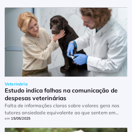
Veterinária
Estudo indica falhas na comunicação de 
despesas veterinárias
Falta de informações claras sobre valores gera nos
tutores ansiedade equivalente ao que sentem em
em
15/05/2025
relação a diagnósticos dos seus pets