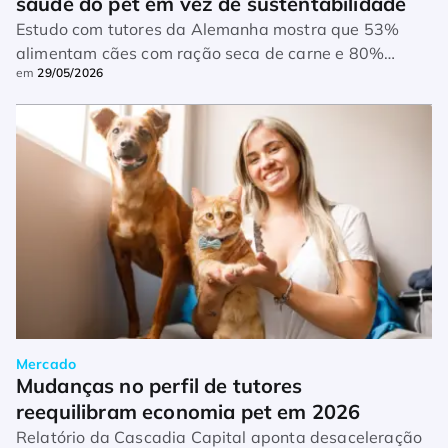
saúde do pet em vez de sustentabilidade
Estudo com tutores da Alemanha mostra que 53%
alimentam cães com ração seca de carne e 80%
em
29/05/2026
fornecem ração úmida de carne para gatos
Mercado
Mudanças no perfil de tutores 
reequilibram economia pet em 2026
Relatório da Cascadia Capital aponta desaceleração