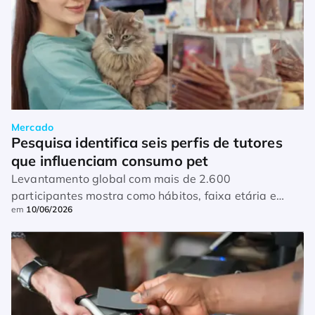
Mercado
Pesquisa identifica seis perfis de tutores 
que influenciam consumo pet
Levantamento global com mais de 2.600
participantes mostra como hábitos, faixa etária e
em
10/06/2026
prioridades dos tutores impactam as escolhas de
alimentação para cães e gatos