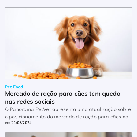
suas bases para os […]
Pet Food
Mercado de ração para cães tem queda 
nas redes sociais
O Panorama PetVet apresenta uma atualização sobre
o posicionamento do mercado de ração para cães nas
em
21/05/2024
redes sociais. E a avaliação das principais marcas do
segmento nesses canais não anda […]