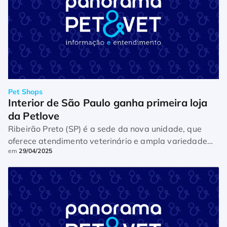
Pet Shops
Interior de São Paulo ganha primeira loja 
da Petlove
Ribeirão Preto (SP) é a sede da nova unidade, que
oferece atendimento veterinário e ampla variedade
em
29/04/2025
de serviços e produtos para pets