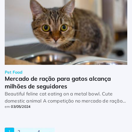
Pet Food
Mercado de ração para gatos alcança 
milhões de seguidores
Beautiful feline cat eating on a metal bowl. Cute
domestic animal A competição no mercado de ração
em
03/05/2024
para gatos se estende das prateleiras dos pet shops
às redes sociais. O […]
1
2
…
4
→