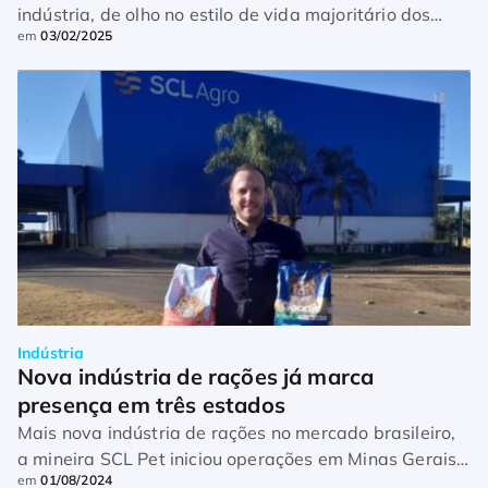
indústria, de olho no estilo de vida majoritário dos
em
03/02/2025
tutores
Indústria
Nova indústria de rações já marca 
presença em três estados
Mais nova indústria de rações no mercado brasileiro,
a mineira SCL Pet iniciou operações em Minas Gerais,
em
01/08/2024
em dezembro do ano passado, e agora já expandiu