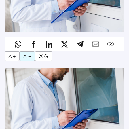
A +
A −