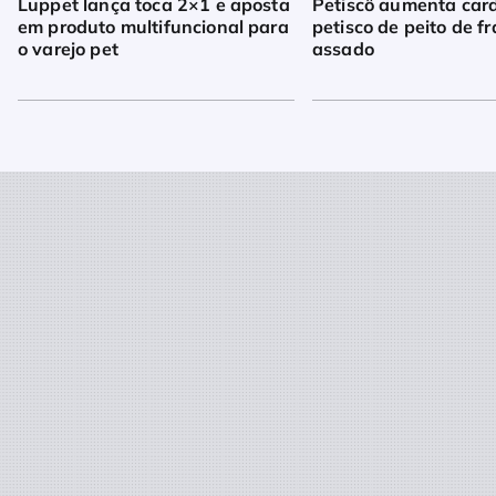
Luppet lança toca 2×1 e aposta
Petiscô aumenta car
em produto multifuncional para
petisco de peito de f
o varejo pet
assado