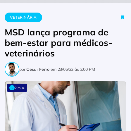
Home
Veterinária
MSD lança programa de bem-estar para m
VETERINÁRIA
MSD lança programa de
bem-estar para médicos-
veterinários
por
Cesar Ferro
em
23/05/22 às 2:00 PM
2 min.