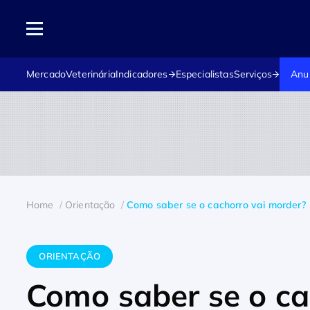
Mercado
Veterinária
Indicadores
Especialistas
Serviços
Anu
Home
Orientação
Como saber se o cachorro vai morder?
ORIENTAÇÃO
Como saber se o ca