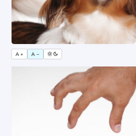
A +
A −