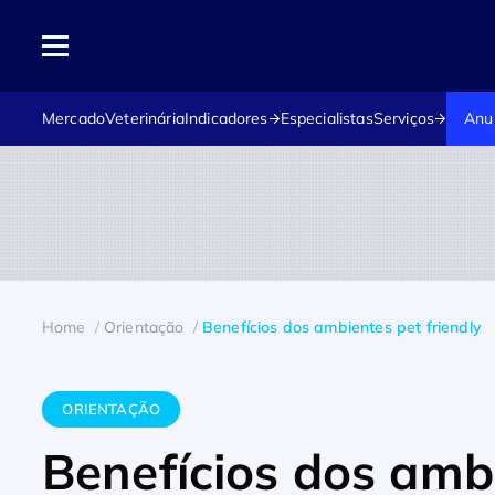
Mercado
Veterinária
Indicadores
Especialistas
Serviços
Anu
Home
Orientação
Benefícios dos ambientes pet friendly
ORIENTAÇÃO
Benefícios dos ambi