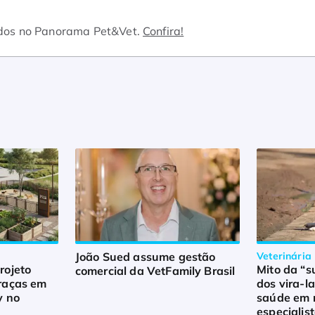
dos no Panorama Pet&Vet.
Confira!
João Sued assume gestão
Veterinária
rojeto
Mito da “s
comercial da VetFamily Brasil
raças em
dos vira-l
y no
saúde em r
especialis