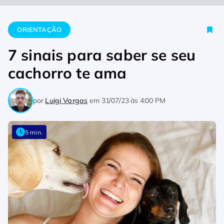
Home
Orientação
7 sinais para saber se seu cachorro te am
ORIENTAÇÃO
7 sinais para saber se seu
cachorro te ama
por
Luigi Vargas
em
31/07/23 às 4:00 PM
5 min.