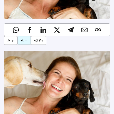
A +
A −