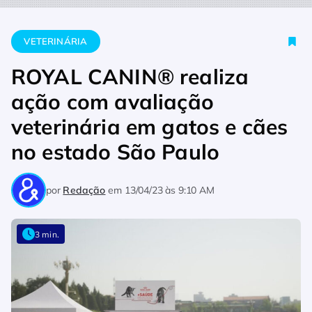
Home
Veterinária
ROYAL CANIN® realiza ação com avaliação
VETERINÁRIA
ROYAL CANIN® realiza
ação com avaliação
veterinária em gatos e cães
no estado São Paulo
por
Redação
em
13/04/23 às 9:10 AM
3 min.