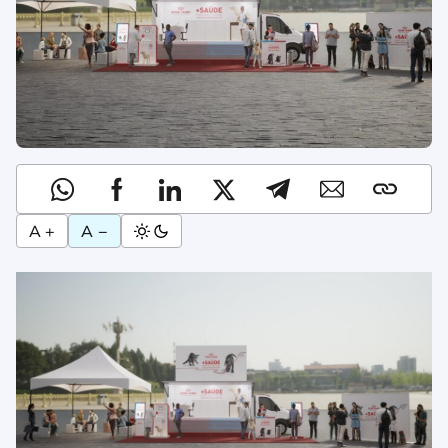
A +
A −