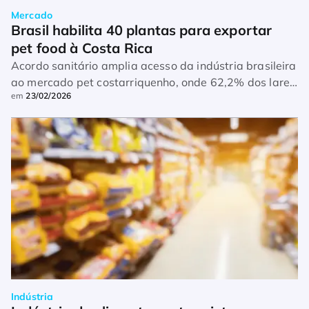
Mercado
Brasil habilita 40 plantas para exportar 
pet food à Costa Rica
Acordo sanitário amplia acesso da indústria brasileira
ao mercado pet costarriquenho, onde 62,2% dos lares
em
23/02/2026
têm cães ou gatos
Indústria