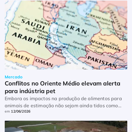
Mercado
Conflitos no Oriente Médio elevam alerta 
para indústria pet
Embora os impactos na produção de alimentos para
animais de estimação não sejam ainda tidos como
em
12/06/2026
relevantes, setor monitora custos de energia e
logística