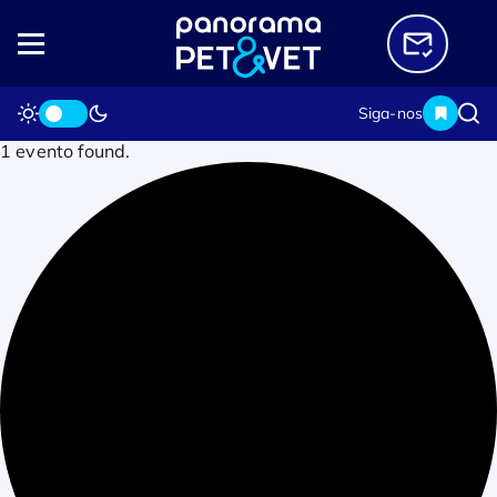
Siga-nos
1 evento found.