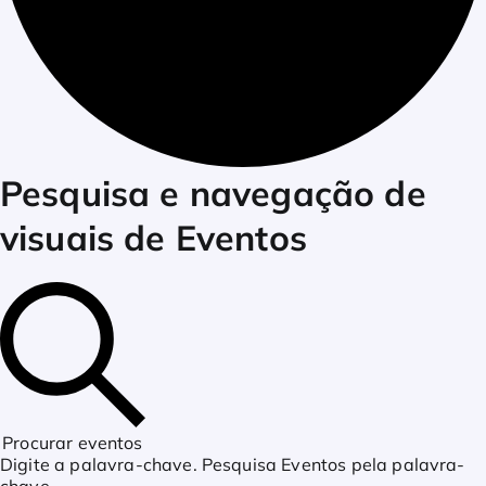
Eventos
Pesquisa e navegação de
visuais de Eventos
for
junho
27,
Procurar eventos
Digite a palavra-chave. Pesquisa Eventos pela palavra-
chave.