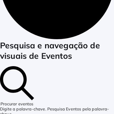
Eventos
Pesquisa e navegação de
visuais de Eventos
for
junho
26,
Procurar eventos
Digite a palavra-chave. Pesquisa Eventos pela palavra-
chave.