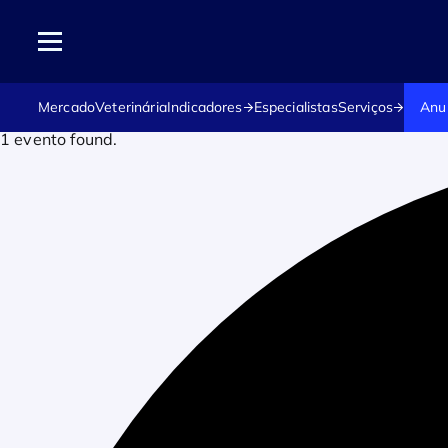
Mercado
Veterinária
Indicadores
Especialistas
Serviços
Anu
1 evento found.