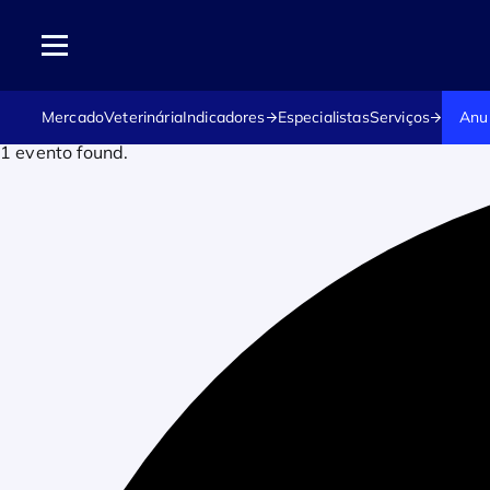
Mercado
Veterinária
Indicadores
Especialistas
Serviços
Anu
1 evento found.