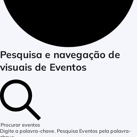
Eventos
Pesquisa e navegação de
visuais de Eventos
for
junho
5,
Procurar eventos
Digite a palavra-chave. Pesquisa Eventos pela palavra-
chave.