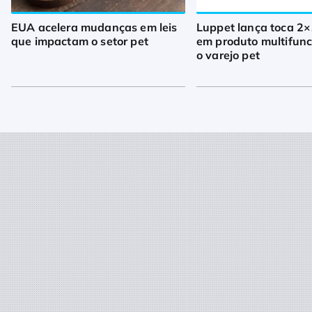
EUA acelera mudanças em leis
Luppet lança toca 2×
que impactam o setor pet
em produto multifunc
o varejo pet