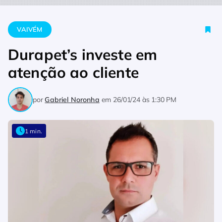
Home
Vaivém
Durapet’s investe em atenção ao cliente
VAIVÉM
Durapet’s investe em
atenção ao cliente
por
Gabriel Noronha
em
26/01/24 às 1:30 PM
1 min.