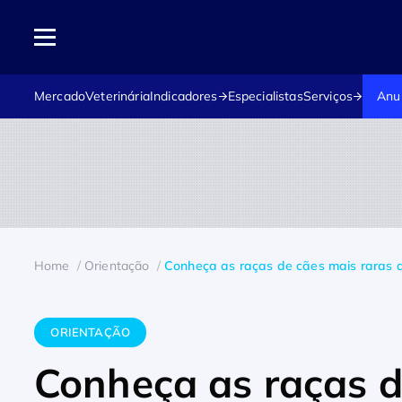
Mercado
Veterinária
Indicadores
Especialistas
Serviços
Anu
Home
Orientação
Conheça as raças de cães mais raras
ORIENTAÇÃO
Conheça as raças d