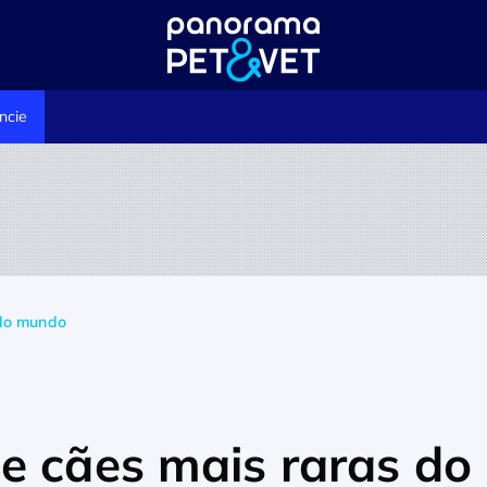
ncie
 do mundo
e cães mais raras do