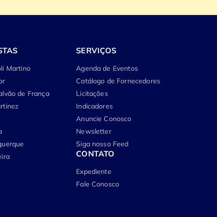
STAS
SERVIÇOS
li Martino
Agenda de Eventos
or
Catálogo de Fornecedores
alvão de França
Licitações
rtinez
Indicadores
Anuncie Conosco
a
Newsletter
querque
Siga nosso Feed
CONTATO
ira
Expediente
Fale Conosco