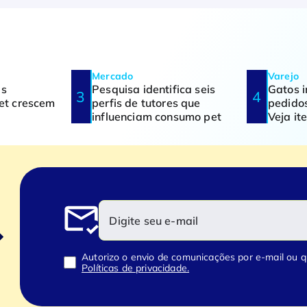
Mercado
Varejo
as
Pesquisa identifica seis
Gatos 
pet crescem
perfis de tutores que
pedidos
influenciam consumo pet
Veja i
Autorizo o envio de comunicações por e-mail ou 
Políticas de privacidade.