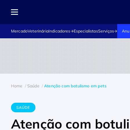
Mercado
Veterinária
Indicadores
Especialistas
Serviços
Anu
Home
Saúde
Atenção com botulismo em pets
SAÚDE
Atenção com botul