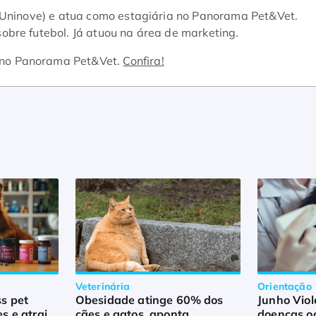
(Uninove) e atua como estagiária no Panorama Pet&Vet.
bre futebol. Já atuou na área de marketing.
 no Panorama Pet&Vet.
Confira!
Veterinária
Orientação
s pet
Obesidade atinge 60% dos
Junho Viol
s e atrai
cães e gatos, aponta
doenças oc