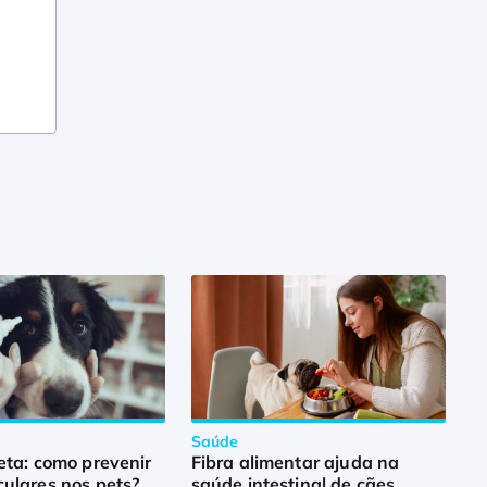
Saúde
eta: como prevenir
Fibra alimentar ajuda na
ulares nos pets?
saúde intestinal de cães