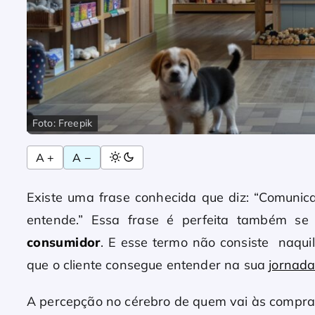
Foto: Freepik
A +
A −
Existe uma frase conhecida que diz: “Comunica
entende.” Essa frase é perfeita também s
consumidor
. E esse termo não consiste naquil
que o cliente consegue entender na sua
jornad
A percepção no cérebro de quem vai às compras