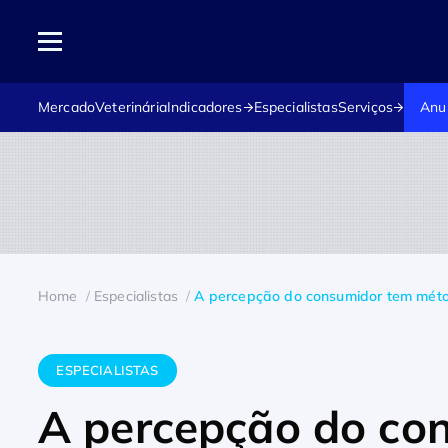
Mercado
Veterinária
Indicadores
Especialistas
Serviços
Anu
Home
Especialistas
A percepção do consumidor tem mét
ESPECIALISTAS
A percepção do co