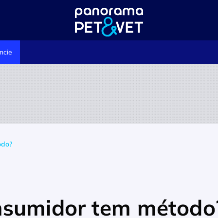
ncie
odo?
nsumidor tem método