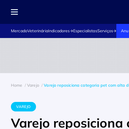
Mercado
Veterinária
Indicadores
Especialistas
Serviços
Anu
Home
Varejo
Varejo reposiciona categoria pet com alta
VAREJO
Varejo reposiciona 