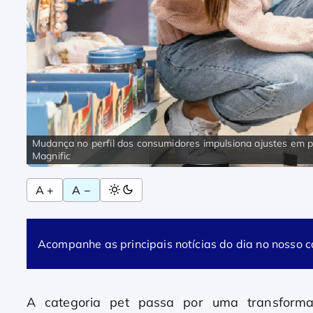
Mudança no perfil dos consumidores impulsiona ajustes em p
Magnific
A +
A −
Acompanhe as principais notícias do dia no nosso 
A categoria pet passa por uma transformaç