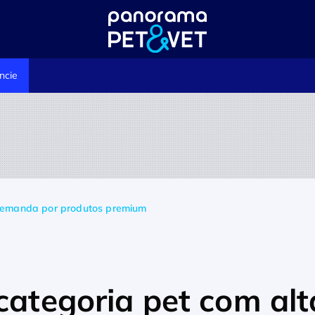
ncie
 demanda por produtos premium
categoria pet com alt