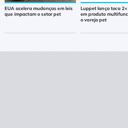
EUA acelera mudanças em leis
Luppet lança toca 2×
que impactam o setor pet
em produto multifunc
o varejo pet