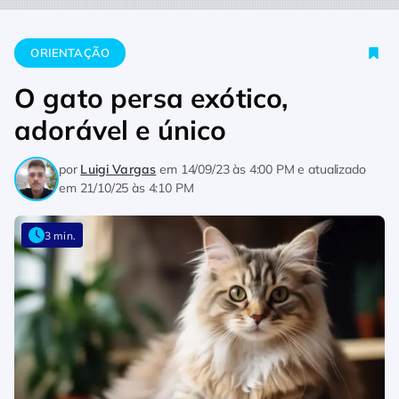
Home
Orientação
O gato persa exótico, adorável e único
ORIENTAÇÃO
O gato persa exótico,
adorável e único
por
Luigi Vargas
em
14/09/23 às 4:00 PM
e atualizado
em
21/10/25 às 4:10 PM
3 min.