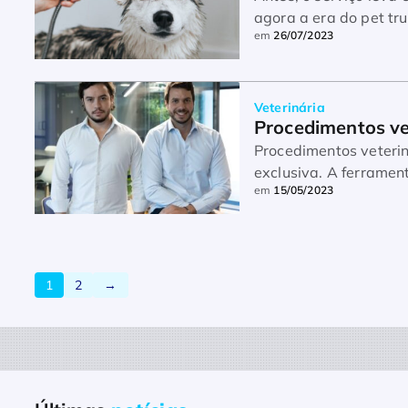
agora a era do pet tr
em
26/07/2023
Veterinária
Procedimentos vet
Procedimentos veterin
exclusiva. A ferrament
em
15/05/2023
esteira do cresciment
1
2
→