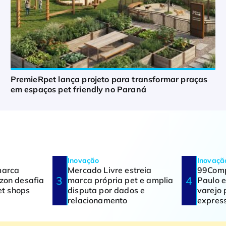
PremieRpet lança projeto para transformar praças
em espaços pet friendly no Paraná
Inovação
Inovaçã
marca
Mercado Livre estreia
99Comp
zon desafia
marca própria pet e amplia
Paulo e
et shops
disputa por dados e
varejo 
relacionamento
expres