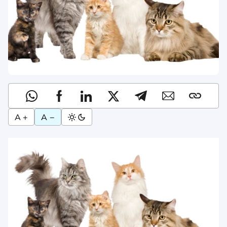
A +
A −