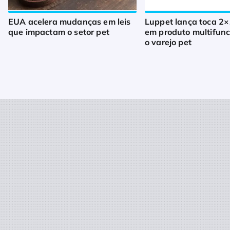
EUA acelera mudanças em leis
Luppet lança toca 2×
que impactam o setor pet
em produto multifunc
o varejo pet