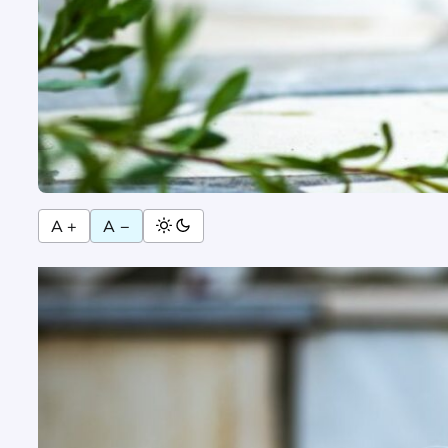
A +
A −