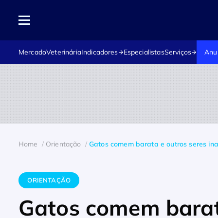
Mercado
Veterinária
Indicadores
Especialistas
Serviços
Anu
Home
Orientação
Gatos comem barata e outros seres i
ORIENTAÇÃO
Gatos comem barata