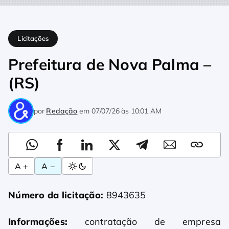
Home
Licitações
Prefeitura de Nova Palma – (RS)
Licitações
Prefeitura de Nova Palma –
(RS)
por
Redação
em
07/07/26 às 10:01 AM
A +
A −
Número da licitação:
8943635
Informações:
contratação de empresa