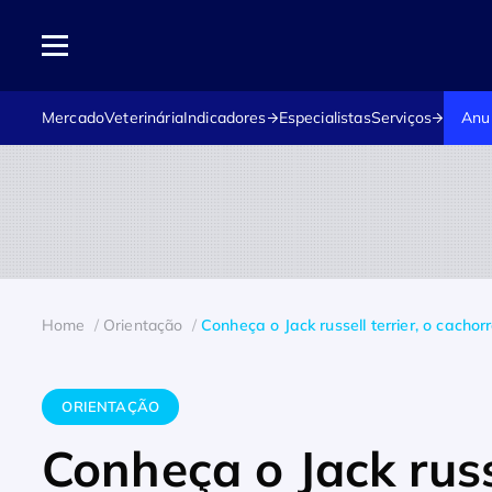
Mercado
Veterinária
Indicadores
Especialistas
Serviços
Anu
Home
Orientação
Conheça o Jack russell terrier, o cacho
ORIENTAÇÃO
Conheça o Jack russe