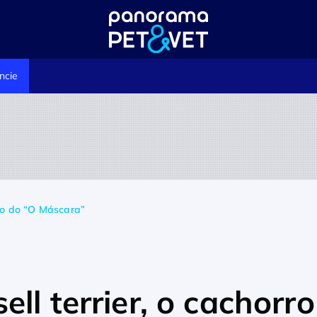
ncie
rro do “O Máscara”
ll terrier, o cachorro