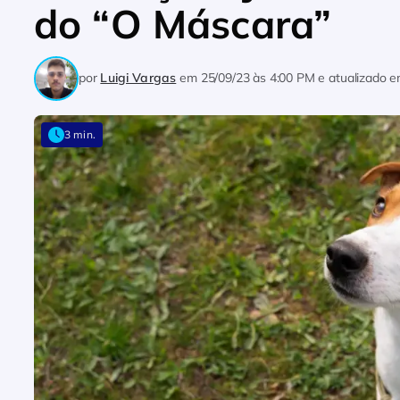
do “O Máscara”
por
Luigi Vargas
em
25/09/23 às 4:00 PM
e atualizado 
3 min.