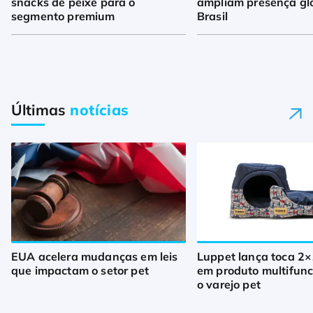
snacks de peixe para o
ampliam presença gl
segmento premium
Brasil
Últimas
notícias
EUA acelera mudanças em leis
Luppet lança toca 2×
que impactam o setor pet
em produto multifunc
o varejo pet