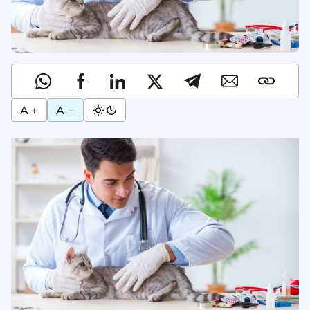
A +
A −