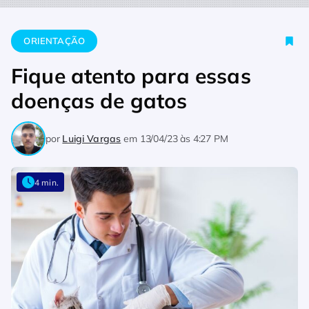
Home
Orientação
Fique atento para essas doenças de gato
ORIENTAÇÃO
Fique atento para essas
doenças de gatos
por
Luigi Vargas
em
13/04/23 às 4:27 PM
4 min.