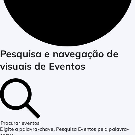
Eventos
Pesquisa e navegação de
visuais de Eventos
for
julho
29,
Procurar eventos
Digite a palavra-chave. Pesquisa Eventos pela palavra-
chave.