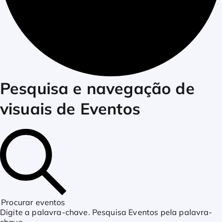
Eventos
Pesquisa e navegação de
visuais de Eventos
for
julho
24,
Procurar eventos
Digite a palavra-chave. Pesquisa Eventos pela palavra-
chave.