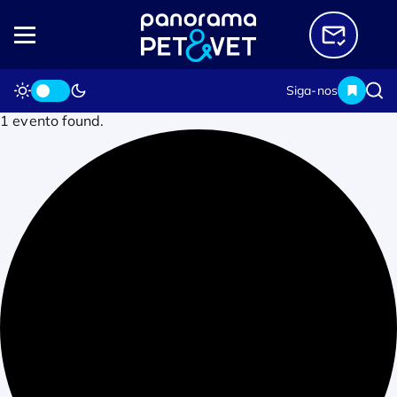
Siga-nos
1 evento found.